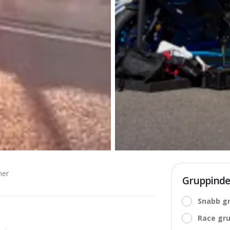
ner
Gruppinde
Snabb gr
Race gru