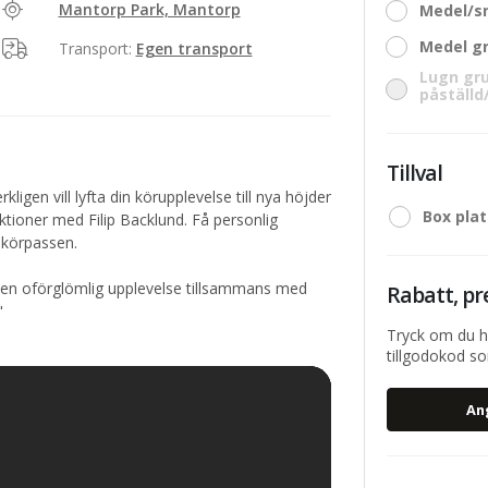
Mantorp Park, Mantorp
Medel/s
Medel gr
Transport:
Egen transport
Lugn gru
påställd
Tillval
ligen vill lyfta din körupplevelse till nya höjder
Box pla
ektioner med Filip Backlund. Få personlig
 körpassen.
r en oförglömlig upplevelse tillsammans med
Rabatt, pr
"
Tryck om du h
tillgodokod som