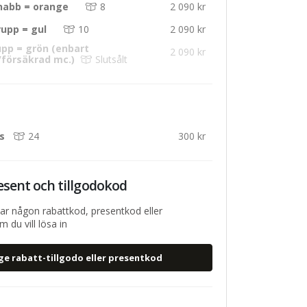
nabb = orange
8
2 090 kr
upp = gul
10
2 090 kr
pp = grön (enbart
2 090 kr
/försäkrad mc.)
Slutsålt
ts
24
300 kr
esent och tillgodokod
ar någon rabattkod, presentkod eller
 du vill lösa in