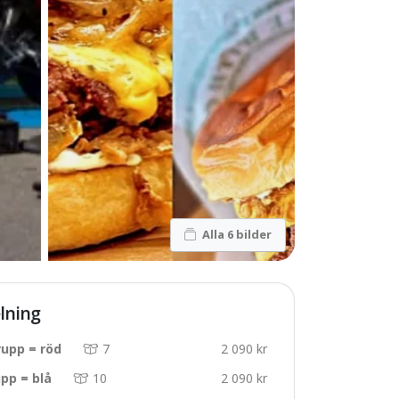
Alla 6 bilder
lning
upp = röd
7
2 090 kr
pp = blå
10
2 090 kr