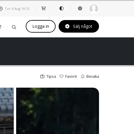
Tor 6 Aug
18
32
Logga in
Sälj något
Tipsa
Favorit
Bevaka