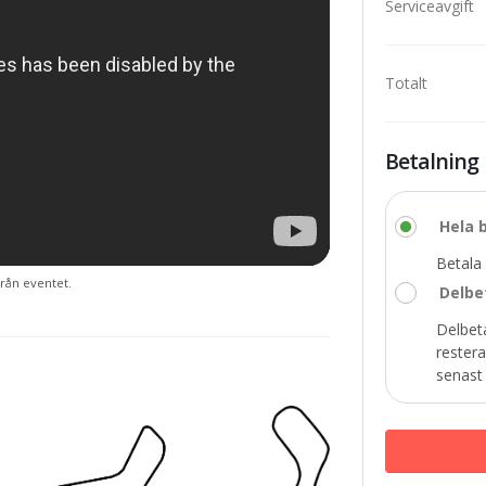
Serviceavgift
Totalt
Betalning
Hela 
Betala 
rån eventet.
Delbe
Delbet
rester
senast