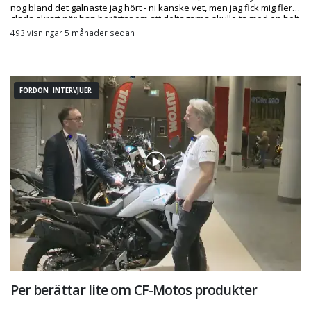
nog bland det galnaste jag hört - ni kanske vet, men jag fick mig flera
glada skratt när han berättar om att deltagarna skulle ta med en helt
onödig pryl med sig på en av hans researrangemang
493 visningar 5 månader sedan
FORDON INTERVJUER
Per berättar lite om CF-Motos produkter