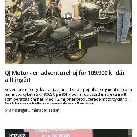
QJ Motor - en adventurehoj för 109.900 kr där
allt ingår!
Adventure motorycklar är just nu ett superpopulärt segment och den
här motorcykeln SRT 900SX på 95hk och är utrustad med extra allt
som berättas om här. Med 1,2 miljoner producerade motorcyklar per
år så kan man hålla ner kostnaderna så mycket.
618 visningar 5 månader sedan
INTERVJUER