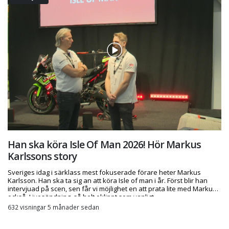
Han ska köra Isle Of Man 2026! Hör Markus
Karlssons story
Sveriges idag i särklass mest fokuserade förare heter Markus
Karlsson. Han ska ta sig an att köra Isle of man i år. Först blir han
intervjuad på scen, sen får vi möjlighet en att prata lite med Markus
också. Livesändning, så helt oklippt som vanligt.
632 visningar 5 månader sedan