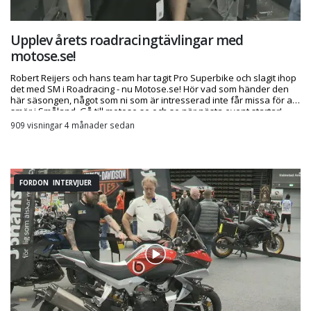
Upplev årets roadracingtävlingar med
motose.se!
Robert Reijers och hans team har tagit Pro Superbike och slagit ihop
det med SM i Roadracing - nu Motose.se! Hör vad som händer den
här säsongen, något som ni som är intresserad inte får missa för allt
smör i Småland. Gå till motose.se och se när nästa event startar!
909 visningar 4 månader sedan
FORDON INTERVJUER