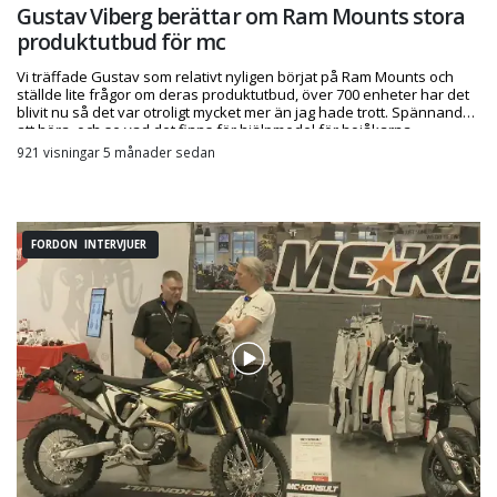
Gustav Viberg berättar om Ram Mounts stora
produktutbud för mc
Vi träffade Gustav som relativt nyligen börjat på Ram Mounts och
ställde lite frågor om deras produktutbud, över 700 enheter har det
blivit nu så det var otroligt mycket mer än jag hade trott. Spännande
att höra, och se vad det finns för hjälpmedel för hojåkarna
921 visningar 5 månader sedan
FORDON INTERVJUER