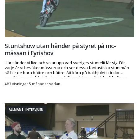
Stuntshow utan händer på styret på mc-
mässan i Fyrishov
Här sänder vi live och visar upp vad sveriges stuntelit lär sig. För
varje år vi besöker mässorna och ser dessa fantastiska stuntmän
så blir de bara bättre och bättre. Att köra på bakhjulet i cirklar
samtidigt som båda händer är i luften, det var ett trick på helt nya
nivåer!
483 visningar 5 månader sedan
ALLMÄNT INTERVJUER