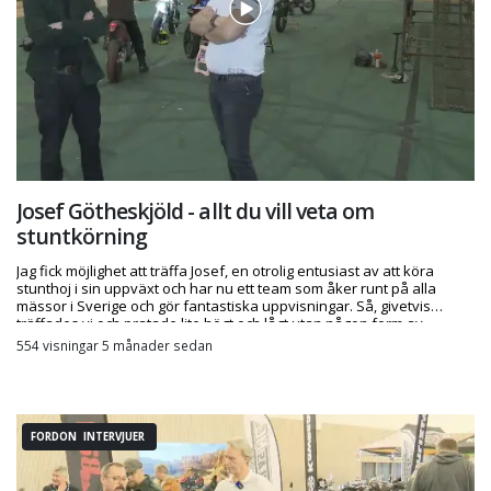
Josef Götheskjöld - allt du vill veta om
stuntkörning
Jag fick möjlighet att träffa Josef, en otrolig entusiast av att köra
stunthoj i sin uppväxt och har nu ett team som åker runt på alla
mässor i Sverige och gör fantastiska uppvisningar. Så, givetvis
träffades vi och pratade lite högt och lågt utan någon form av
talmanus - mycket nöje!
554 visningar 5 månader sedan
FORDON INTERVJUER