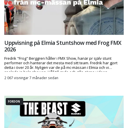
Uppvisning på Elmia Stuntshow med Frog FMX
2026
Fredrik "Frog" Berggren håller i FMX Show, hanär pr själv stunt
performer och hanterar det mesta med sitt team. Fredrik har gjort
detta i över 20 år. Nyligen var de på mc-mässan i Elmia och vi
spelade in hela showen. Håll till godo och gilla gärna videon.
2 067 visningar 7 månader sedan
FORDON