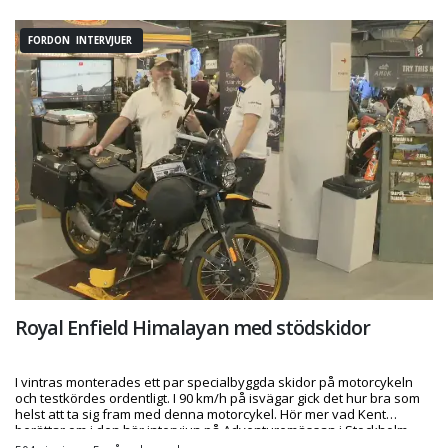
FORDON INTERVJUER
Royal Enfield Himalayan med stödskidor
I vintras monterades ett par specialbyggda skidor på motorcykeln
och testkördes ordentligt. I 90 km/h på isvägar gick det hur bra som
helst att ta sig fram med denna motorcykel. Hör mer vad Kent
berättar om i den här intervjun på Adventuremässan i Stockholm