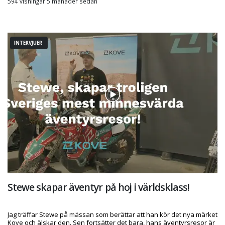
594 visningar 5 månader sedan
INTERVJUER
Stewe skapar äventyr på hoj i världsklass!
Jag träffar Stewe på mässan som berättar att han kör det nya märket
Kove och älskar den. Sen fortsätter det bara, hans äventyrsresor är