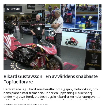
INTERVJUER
Rikard Gustavsson - En av världens snabbaste
Topfuelförare
Här träffade jag Rikard som berättar om sig själv, motorcykeln, och
hans planer inför framtiden. Under en uppvisning i Falkenberg
under maj 2026 förolyckades tragiskt Rikard vilket hela racingsverige
sörjer. Den här intervjun tillägnas honom, hans team, familj och
vänner.