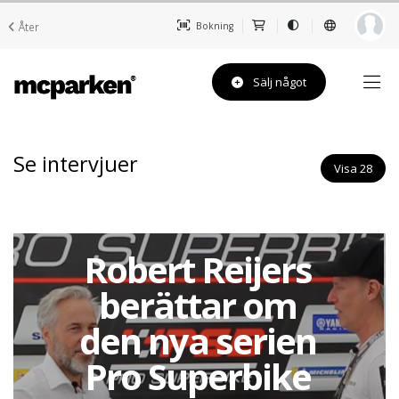
Åter
Bokning
Sälj något
Se intervjuer
Visa 28
Robert Reijers
berättar om
den nya serien
Pro Superbike