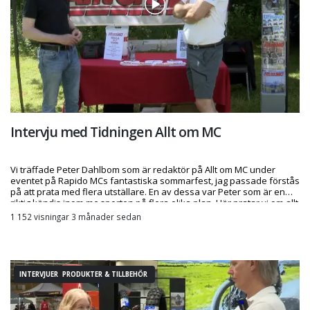
Intervju med Tidningen Allt om MC
Vi träffade Peter Dahlbom som är redaktör på Allt om MC under
eventet på Rapido MCs fantastiska sommarfest, jag passade förstås
på att prata med flera utställare. En av dessa var Peter som är en
riktig kändis inom mc-sporten på flera olika plan. Här pratar vi om allt
från tidningen, till behov av fler skribenter, om racing, framtiden med
1 152 visningar 3 månader sedan
kinesiska märken och mycket mer.
INTERVJUER PRODUKTER & TILLBEHÖR