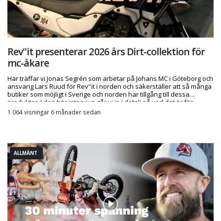
Rev''it presenterar 2026 års Dirt-collektion för
mc-åkare
Här träffar vi Jonas Segrén som arbetar på Johans MC i Göteborg och
ansvarig Lars Ruud för Rev''it i norden och säkerställer att så många
butiker som möjligt i Sverige och norden har tillgång till dessa
produkter. I den här intervjun går vi in i detalj på vad det är för
produkter och vilka finesser de har.
1 064 visningar 6 månader sedan
ALLMÄNT