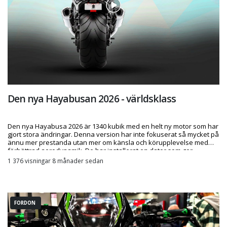
Den nya Hayabusan 2026 - världsklass
Den nya Hayabusa 2026 är 1340 kubik med en helt ny motor som har
gjort stora ändringar. Denna version har inte fokuserat så mycket på
ännu mer prestanda utan mer om känsla och körupplevelse med
förbättrad aerodynamik. De har installerat en dator som ger
mängder med funktioner och tjänster än vad som någonsin funnits
1 376 visningar 8 månader sedan
tidigare. Den väger fortfarande mycket, 260 kg men känns mycke
FORDON