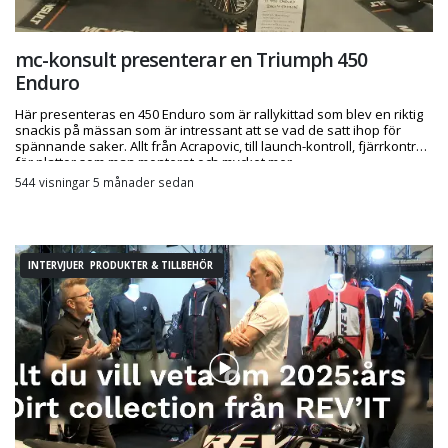
mc-konsult presenterar en Triumph 450
Enduro
Här presenteras en 450 Enduro som är rallykittad som blev en riktig
snackis på mässan som är intressant att se vad de satt ihop för
spännande saker. Allt från Acrapovic, till launch-kontroll, fjärrkontroll
för plattor som man monterat och mycket mer.
544 visningar 5 månader sedan
INTERVJUER PRODUKTER & TILLBEHÖR