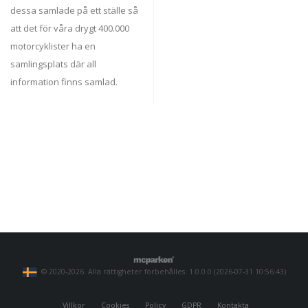
dessa samlade på ett ställe så
att det för våra drygt 400.000
motorcyklister ha en
samlingsplats där all
information finns samlad.
© 2020-2026. Alla rättigheter förbehålles. 1.0.0.0 (2026-07-31 10:56:43)
Villkor
Cookies
Policy
GDPR
Kontakta