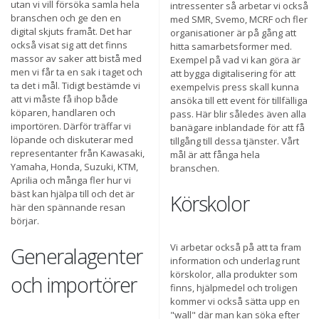
utan vi vill försöka samla hela
intressenter så arbetar vi också
branschen och ge den en
med SMR, Svemo, MCRF och fler
digital skjuts framåt. Det har
organisationer är på gång att
också visat sig att det finns
hitta samarbetsformer med.
massor av saker att bistå med
Exempel på vad vi kan göra är
men vi får ta en sak i taget och
att bygga digitalisering för att
ta det i mål. Tidigt bestämde vi
exempelvis press skall kunna
att vi måste få ihop både
ansöka till ett event för tillfälliga
köparen, handlaren och
pass. Här blir således även alla
importören. Därför träffar vi
banägare inblandade för att få
löpande och diskuterar med
tillgång till dessa tjänster. Vårt
representanter från Kawasaki,
mål är att fånga hela
Yamaha, Honda, Suzuki, KTM,
branschen.
Aprilia och många fler hur vi
bäst kan hjälpa till och det är
Körskolor
här den spännande resan
börjar.
Vi arbetar också på att ta fram
Generalagenter
information och underlag runt
körskolor, alla produkter som
och importörer
finns, hjälpmedel och troligen
kommer vi också sätta upp en
"wall" där man kan söka efter