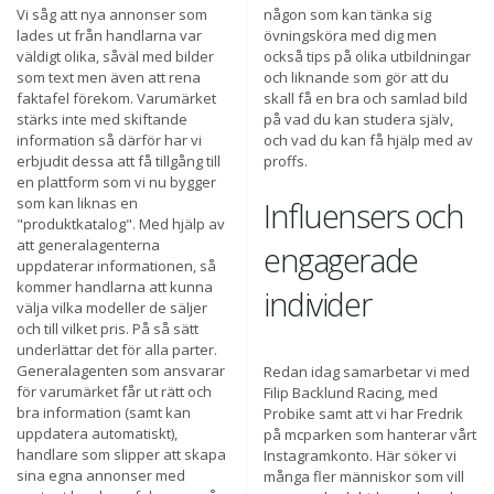
Vi såg att nya annonser som
någon som kan tänka sig
lades ut från handlarna var
övningsköra med dig men
väldigt olika, såväl med bilder
också tips på olika utbildningar
som text men även att rena
och liknande som gör att du
faktafel förekom. Varumärket
skall få en bra och samlad bild
stärks inte med skiftande
på vad du kan studera själv,
information så därför har vi
och vad du kan få hjälp med av
erbjudit dessa att få tillgång till
proffs.
en plattform som vi nu bygger
som kan liknas en
Influensers och
"produktkatalog". Med hjälp av
att generalagenterna
engagerade
uppdaterar informationen, så
kommer handlarna att kunna
individer
välja vilka modeller de säljer
och till vilket pris. På så sätt
underlättar det för alla parter.
Generalagenten som ansvarar
Redan idag samarbetar vi med
för varumärket får ut rätt och
Filip Backlund Racing, med
bra information (samt kan
Probike samt att vi har Fredrik
uppdatera automatiskt),
på mcparken som hanterar vårt
handlare som slipper att skapa
Instagramkonto. Här söker vi
sina egna annonser med
många fler människor som vill