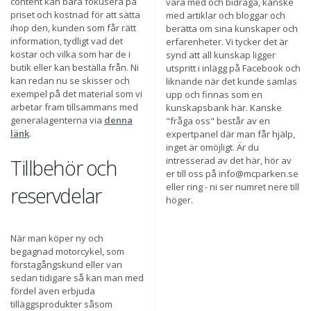
content kan bara fokusera på
vara med och bidraga, kanske
priset och kostnad för att sätta
med artiklar och bloggar och
ihop den, kunden som får rätt
berätta om sina kunskaper och
information, tydligt vad det
erfarenheter. Vi tycker det är
kostar och vilka som har de i
synd att all kunskap ligger
butik eller kan beställa från. Ni
utspritt i inlägg på Facebook och
kan redan nu se skisser och
liknande när det kunde samlas
exempel på det material som vi
upp och finnas som en
arbetar fram tillsammans med
kunskapsbank här. Kanske
generalagenterna via
denna
"fråga oss" består av en
länk
.
expertpanel där man får hjälp,
inget är omöjligt. Är du
Tillbehör och
intresserad av det här, hör av
er till oss på info@mcparken.se
eller ring - ni ser numret nere till
reservdelar
höger.
När man köper ny och
begagnad motorcykel, som
förstagångskund eller van
sedan tidigare så kan man med
fördel även erbjuda
tilläggsprodukter såsom