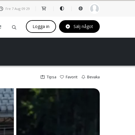
Fre 7 Aug
09
29
Logga in
Sälj något
Tipsa
Favorit
Bevaka