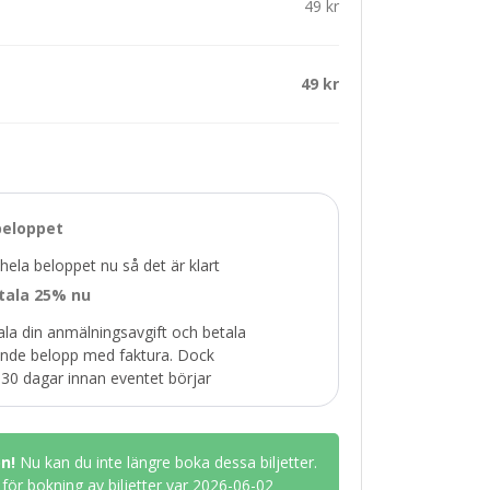
49 kr
49 kr
beloppet
hela beloppet nu så det är klart
tala 25% nu
ala din anmälningsavgift och betala
ande belopp med faktura. Dock
 30 dagar innan eventet börjar
n!
Nu kan du inte längre boka dessa biljetter.
för bokning av biljetter var 2026-06-02