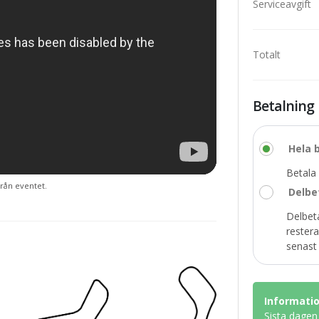
Serviceavgift
Totalt
Betalning
Hela 
Betala 
rån eventet.
Delbe
Delbet
rester
senast
Informatio
Sista dagen 