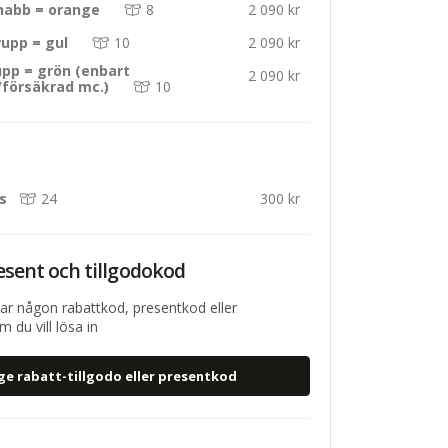
nabb = orange
8
2 090 kr
upp = gul
10
2 090 kr
pp = grön (enbart
2 090 kr
/försäkrad mc.)
10
ts
24
300 kr
esent och tillgodokod
ar någon rabattkod, presentkod eller
 du vill lösa in