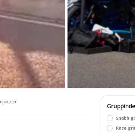
partner
Gruppinde
Snabb gr
Race gru