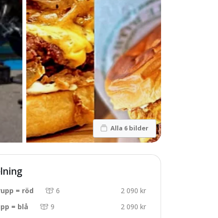
Alla 6 bilder
lning
upp = röd
6
2 090 kr
pp = blå
9
2 090 kr