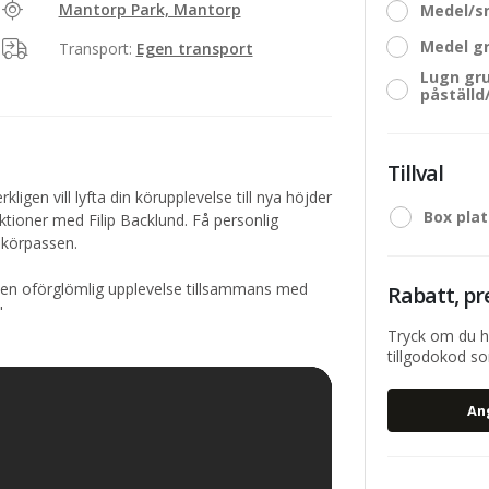
Mantorp Park, Mantorp
Medel/s
Medel gr
Transport:
Egen transport
Lugn gru
påställd
Tillval
ligen vill lyfta din körupplevelse till nya höjder
Box pla
ektioner med Filip Backlund. Få personlig
 körpassen.
r en oförglömlig upplevelse tillsammans med
Rabatt, pr
"
Tryck om du h
tillgodokod som