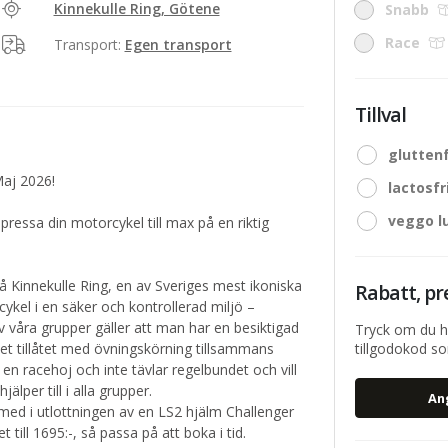
Kinnekulle Ring, Götene
Snabb
Race
Transport:
Egen transport
Tillval
gluttenf
Maj 2026!
lactosfr
veggo l
ressa din motorcykel till max på en riktig
på Kinnekulle Ring, en av Sveriges mest ikoniska
Rabatt, pr
ykel i en säker och kontrollerad miljö –
v våra grupper gäller att man har en besiktigad
Tryck om du h
et tillåtet med övningskörning tillsammans
tillgodokod som
n racehoj och inte tävlar regelbundet och vill
lper till i alla grupper.
med i utlottningen av en LS2 hjälm Challenger
t till 1695:-, så passa på att boka i tid.