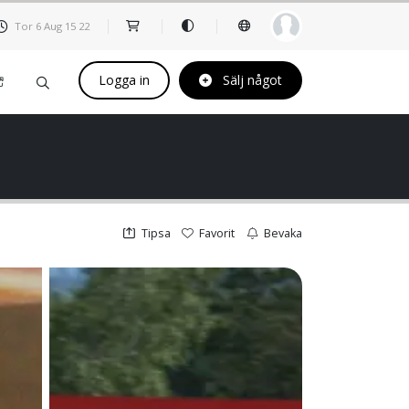
Tor 6 Aug
15
22
Logga in
Sälj något
Tipsa
Favorit
Bevaka