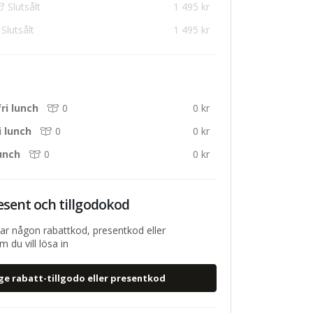
Slutsålt
1 495 kr
Slutsålt
1 495 kr
ri lunch
0
0 kr
i lunch
0
0 kr
unch
0
0 kr
esent och tillgodokod
ar någon rabattkod, presentkod eller
 du vill lösa in