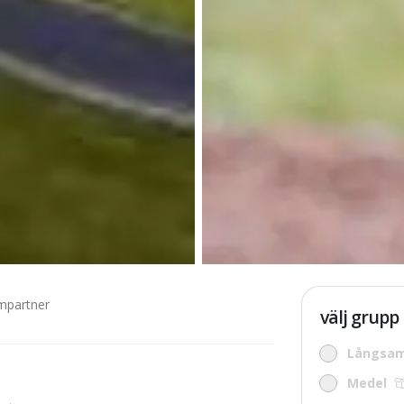
partner
välj grupp
Långsa
Medel