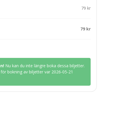
79 kr
79 kr
n!
Nu kan du inte längre boka dessa biljetter.
för bokning av biljetter var 2026-05-21