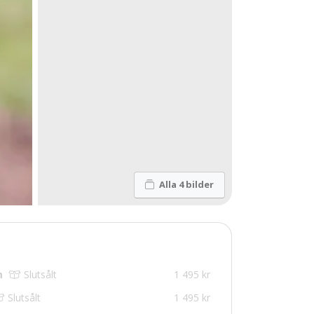
Alla 4 bilder
m
Slutsålt
1 495 kr
Slutsålt
1 495 kr