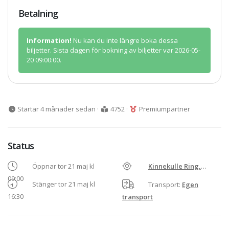
Betalning
Information!
Nu kan du inte längre boka dessa
biljetter. Sista dagen för bokning av biljetter var 2026-05-
20 09:00:00.
Startar 4 månader sedan
·
4752
·
Premiumpartner
Status
Öppnar tor 21 maj kl
Kinnekulle Ring,
09:00
Götene
Stänger tor 21 maj kl
Transport:
Egen
16:30
transport