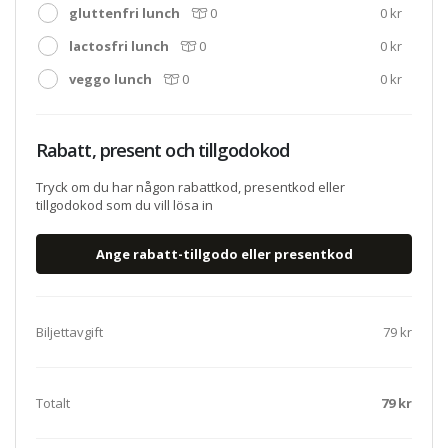
gluttenfri lunch
0
0 kr
lactosfri lunch
0
0 kr
veggo lunch
0
0 kr
Rabatt, present och tillgodokod
Tryck om du har någon rabattkod, presentkod eller
tillgodokod som du vill lösa in
Biljettavgift
79 kr
Totalt
79 kr