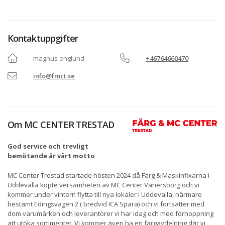
Kontaktuppgifter
magnus englund
+46764660470
info@fmct.se
Om
MC CENTER TRESTAD
God service och trevligt
bemötande är vårt motto
MC Center Trestad startade hösten 2024 då Färg & Maskinfixarna i
Uddevalla köpte versamheten av MC Center Vänersborg och vi
kommer under vintern flytta till nya lokaler i Uddevalla, närmare
bestämt Edingsvägen 2 ( bredvid ICA Spara) och vi fortsätter med
dom varumärken och leverantörer vi har idag och med förhoppning
att utöka sortimentet. Vi kommer även ha en färgavdelning där vi