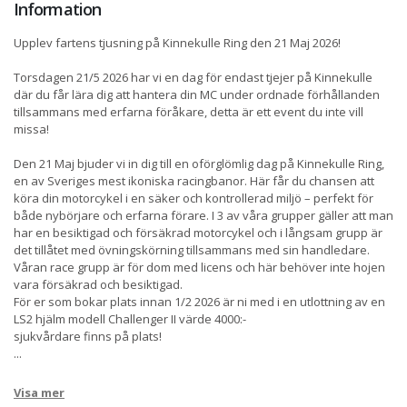
Information
Upplev fartens tjusning på Kinnekulle Ring den 21 Maj 2026!
Torsdagen 21/5 2026 har vi en dag för endast tjejer på Kinnekulle
där du får lära dig att hantera din MC under ordnade förhållanden
tillsammans med erfarna föråkare, detta är ett event du inte vill
missa!
Den 21 Maj bjuder vi in dig till en oförglömlig dag på Kinnekulle Ring,
en av Sveriges mest ikoniska racingbanor. Här får du chansen att
köra din motorcykel i en säker och kontrollerad miljö – perfekt för
både nybörjare och erfarna förare. I 3 av våra grupper gäller att man
har en besiktigad och försäkrad motorcykel och i långsam grupp är
det tillåtet med övningskörning tillsammans med sin handledare.
Våran race grupp är för dom med licens och här behöver inte hojen
vara försäkrad och besiktigad.
För er som bokar plats innan 1/2 2026 är ni med i en utlottning av en
LS2 hjälm modell Challenger II värde 4000:-
sjukvårdare finns på plats!
...
Visa mer