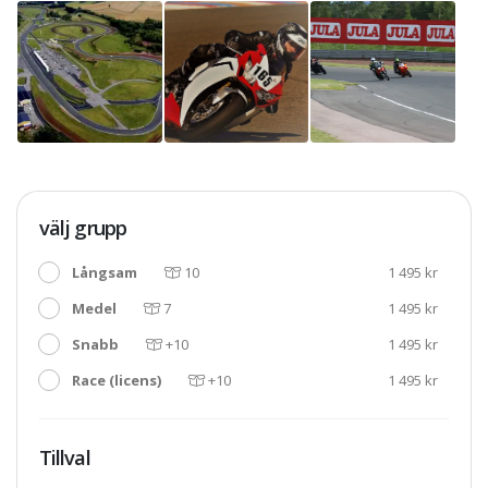
välj grupp
Långsam
10
1 495 kr
Medel
7
1 495 kr
Snabb
+10
1 495 kr
Race (licens)
+10
1 495 kr
Tillval