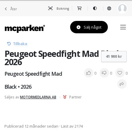
Åter
Bokning
Sälj något
Tillbaka
Peugeot Speedfight Mad Black •
41 900 kr
2026
Peugeot Speedfight Mad
0
0
0
Black • 2026
Säljes av
MOTORMEDLARNA AB
·
Partner
Publicerad 12 månader sedan
· Läst av 2174