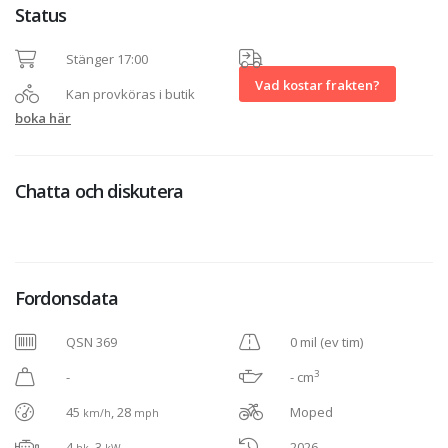
Status
Stänger 17:00
Vad kostar frakten?
Kan provköras i butik
boka här
Chatta och diskutera
Fordonsdata
QSN 369
0 mil (ev tim)
3
-
- cm
45
, 28
Moped
km/h
mph
4
, 3
2026