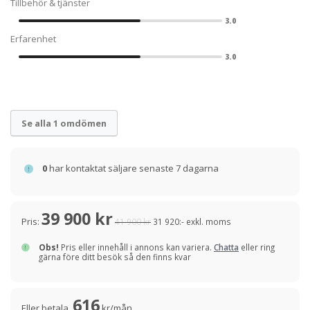
Tillbehör & tjänster
3.0
Erfarenhet
3.0
Se alla 1 omdömen
0
har kontaktat säljare senaste 7 dagarna
39 900 kr
Pris:
41 900 kr
31 920:- exkl. moms
Obs!
Pris eller innehåll i annons kan variera.
Chatta
eller ring
gärna före ditt besök så den finns kvar
616
Eller betala
kr/mån