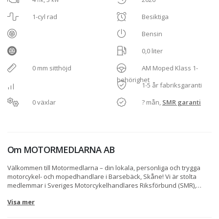
hk
kW
1-cyl rad
Besiktiga
Bensin
0,0 liter
0 mm sitthöjd
AM Moped Klass 1-
behörighet
1-5 år fabriksgaranti
0 växlar
? mån,
SMR garanti
Om
MOTORMEDLARNA AB
Välkommen till Motormedlarna – din lokala, personliga och trygga
motorcykel- och mopedhandlare i Barsebäck, Skåne! Vi är stolta
medlemmar i Sveriges Motorcykelhandlares Riksförbund (SMR),
vilket innebär att vi uppfyller branschens allra högsta krav på
Visa mer
kompetens, ekonomi, miljö och kundbemötande. När du handlar hos
oss kan du känna dig 100% trygg – oavsett om du köper nytt,