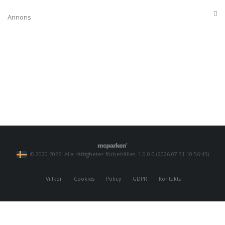
Annons
© 2020-2026. Alla rättigheter förbehålles. 1.0.0.0 (2026-07-31 10:56:43)
Villkor
Cookies
Policy
GDPR
Kontakta