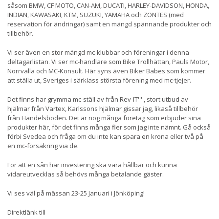
såsom BMW, CF MOTO, CAN-AM, DUCATI, HARLEY-DAVIDSON, HONDA,
INDIAN, KAWASAKI, KTM, SUZUKI, YAMAHA och ZONTES (med
reservation för ändringar) samt en mängd spännande produkter och
tillbehör.
Vi ser även en stor mängd mc-klubbar och föreningar i denna
deltagarlistan. Vi ser mc-handlare som Bike Trollhättan, Pauls Motor,
Norrvalla och MC-Konsult. Här syns även Biker Babes som kommer
att ställa ut, Sveriges i särklass största förening med mc-tjejer.
Det finns har grymma mc-ställ av från Rev-IT'''', stort utbud av
hjälmar från Vartex, Karlssons hjälmar gissar jag, likaså tillbehör
från Handelsboden. Det är nog många företag som erbjuder sina
produkter här, för det finns många fler som jag inte nämnt. Gå också
förbi Svedea och fråga om du inte kan spara en krona eller två på
en mc-försäkring via de.
För att en sån här investering ska vara hållbar och kunna
vidareutvecklas så behövs många betalande gäster.
Vi ses väl på mässan 23-25 Januari i Jönköping!
Direktlänk till