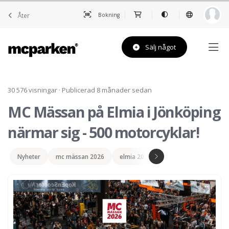
Åter
Bokning
Sälj något
30 576 visningar · Publicerad 8 månader sedan
MC Mässan på Elmia i Jönköping
närmar sig - 500 motorcyklar!
Nyheter
mc mässan 2026
elmia 2026
mc-mässa