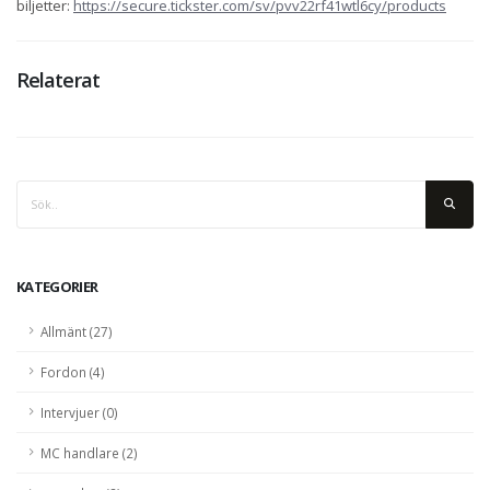
biljetter:
https://secure.tickster.com/sv/pvv22rf41wtl6cy/products
Relaterat
KATEGORIER
Allmänt (27)
Fordon (4)
Intervjuer (0)
MC handlare (2)