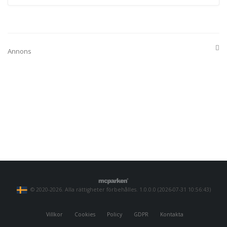
Annons
© 2020-2026. Alla rättigheter förbehålles. 1.0.0.0 (2026-07-31 10:56:43)
Villkor
Cookies
Policy
GDPR
Kontakta